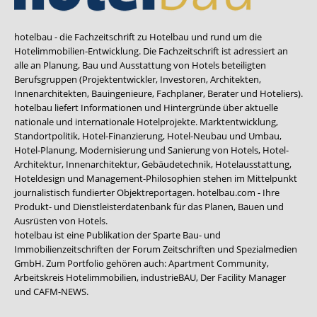
hotelbau - die Fachzeitschrift zu Hotelbau und rund um die
Hotelimmobilien-Entwicklung. Die Fachzeitschrift ist adressiert an
alle an Planung, Bau und Ausstattung von Hotels beteiligten
Berufsgruppen (Projektentwickler, Investoren, Architekten,
Innenarchitekten, Bauingenieure, Fachplaner, Berater und Hoteliers).
hotelbau liefert Informationen und Hintergründe über aktuelle
nationale und internationale Hotelprojekte. Marktentwicklung,
Standortpolitik, Hotel-Finanzierung, Hotel-Neubau und Umbau,
Hotel-Planung, Modernisierung und Sanierung von Hotels, Hotel-
Architektur, Innenarchitektur, Gebäudetechnik, Hotelausstattung,
Hoteldesign und Management-Philosophien stehen im Mittelpunkt
journalistisch fundierter Objektreportagen. hotelbau.com - Ihre
Produkt- und Dienstleisterdatenbank für das Planen, Bauen und
Ausrüsten von Hotels.
hotelbau ist eine Publikation der Sparte Bau- und
Immobilienzeitschriften der Forum Zeitschriften und Spezialmedien
GmbH. Zum Portfolio gehören auch:
Apartment Community
,
Arbeitskreis Hotelimmobilien
,
industrieBAU
,
Der Facility Manager
und
CAFM-NEWS
.