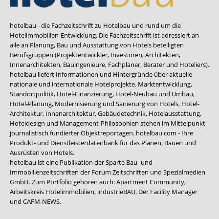
hotelbau - die Fachzeitschrift zu Hotelbau und rund um die
Hotelimmobilien-Entwicklung. Die Fachzeitschrift ist adressiert an
alle an Planung, Bau und Ausstattung von Hotels beteiligten
Berufsgruppen (Projektentwickler, Investoren, Architekten,
Innenarchitekten, Bauingenieure, Fachplaner, Berater und Hoteliers).
hotelbau liefert Informationen und Hintergründe über aktuelle
nationale und internationale Hotelprojekte. Marktentwicklung,
Standortpolitik, Hotel-Finanzierung, Hotel-Neubau und Umbau,
Hotel-Planung, Modernisierung und Sanierung von Hotels, Hotel-
Architektur, Innenarchitektur, Gebäudetechnik, Hotelausstattung,
Hoteldesign und Management-Philosophien stehen im Mittelpunkt
journalistisch fundierter Objektreportagen. hotelbau.com - Ihre
Produkt- und Dienstleisterdatenbank für das Planen, Bauen und
Ausrüsten von Hotels.
hotelbau ist eine Publikation der Sparte Bau- und
Immobilienzeitschriften der Forum Zeitschriften und Spezialmedien
GmbH. Zum Portfolio gehören auch:
Apartment Community
,
Arbeitskreis Hotelimmobilien
,
industrieBAU
,
Der Facility Manager
und
CAFM-NEWS
.