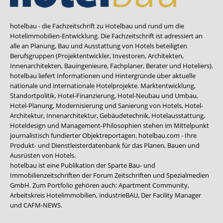
hotelbau - die Fachzeitschrift zu Hotelbau und rund um die
Hotelimmobilien-Entwicklung. Die Fachzeitschrift ist adressiert an
alle an Planung, Bau und Ausstattung von Hotels beteiligten
Berufsgruppen (Projektentwickler, Investoren, Architekten,
Innenarchitekten, Bauingenieure, Fachplaner, Berater und Hoteliers).
hotelbau liefert Informationen und Hintergründe über aktuelle
nationale und internationale Hotelprojekte. Marktentwicklung,
Standortpolitik, Hotel-Finanzierung, Hotel-Neubau und Umbau,
Hotel-Planung, Modernisierung und Sanierung von Hotels, Hotel-
Architektur, Innenarchitektur, Gebäudetechnik, Hotelausstattung,
Hoteldesign und Management-Philosophien stehen im Mittelpunkt
journalistisch fundierter Objektreportagen. hotelbau.com - Ihre
Produkt- und Dienstleisterdatenbank für das Planen, Bauen und
Ausrüsten von Hotels.
hotelbau ist eine Publikation der Sparte Bau- und
Immobilienzeitschriften der Forum Zeitschriften und Spezialmedien
GmbH. Zum Portfolio gehören auch:
Apartment Community
,
Arbeitskreis Hotelimmobilien
,
industrieBAU
,
Der Facility Manager
und
CAFM-NEWS
.