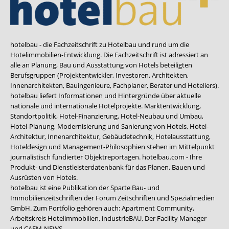
hotelbau - die Fachzeitschrift zu Hotelbau und rund um die
Hotelimmobilien-Entwicklung. Die Fachzeitschrift ist adressiert an
alle an Planung, Bau und Ausstattung von Hotels beteiligten
Berufsgruppen (Projektentwickler, Investoren, Architekten,
Innenarchitekten, Bauingenieure, Fachplaner, Berater und Hoteliers).
hotelbau liefert Informationen und Hintergründe über aktuelle
nationale und internationale Hotelprojekte. Marktentwicklung,
Standortpolitik, Hotel-Finanzierung, Hotel-Neubau und Umbau,
Hotel-Planung, Modernisierung und Sanierung von Hotels, Hotel-
Architektur, Innenarchitektur, Gebäudetechnik, Hotelausstattung,
Hoteldesign und Management-Philosophien stehen im Mittelpunkt
journalistisch fundierter Objektreportagen. hotelbau.com - Ihre
Produkt- und Dienstleisterdatenbank für das Planen, Bauen und
Ausrüsten von Hotels.
hotelbau ist eine Publikation der Sparte Bau- und
Immobilienzeitschriften der Forum Zeitschriften und Spezialmedien
GmbH. Zum Portfolio gehören auch:
Apartment Community
,
Arbeitskreis Hotelimmobilien
,
industrieBAU
,
Der Facility Manager
und
CAFM-NEWS
.