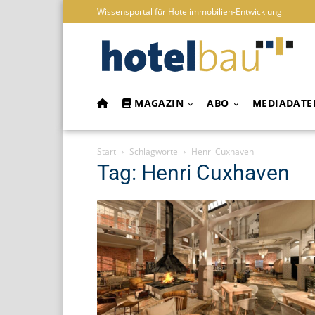
Wissensportal für Hotelimmobilien-Entwicklung
MAGAZIN
ABO
MEDIADATE
Start
Schlagworte
Henri Cuxhaven
Tag: Henri Cuxhaven