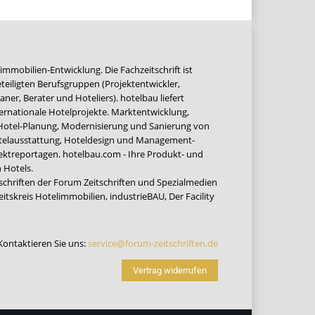
immobilien-Entwicklung. Die Fachzeitschrift ist
teiligten Berufsgruppen (Projektentwickler,
ner, Berater und Hoteliers). hotelbau liefert
ernationale Hotelprojekte. Marktentwicklung,
 Hotel-Planung, Modernisierung und Sanierung von
Hotelausstattung, Hoteldesign und Management-
jektreportagen. hotelbau.com - Ihre Produkt- und
 Hotels.
tschriften der Forum Zeitschriften und Spezialmedien
eitskreis Hotelimmobilien
,
industrieBAU
,
Der Facility
Kontaktieren Sie uns:
service@forum-zeitschriften.de
Vertrag widerrufen