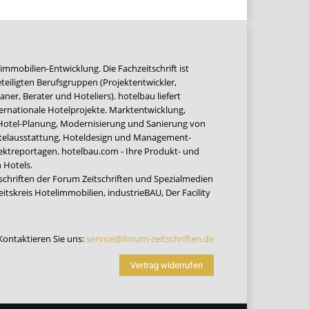
immobilien-Entwicklung. Die Fachzeitschrift ist
teiligten Berufsgruppen (Projektentwickler,
ner, Berater und Hoteliers). hotelbau liefert
ernationale Hotelprojekte. Marktentwicklung,
 Hotel-Planung, Modernisierung und Sanierung von
Hotelausstattung, Hoteldesign und Management-
jektreportagen. hotelbau.com - Ihre Produkt- und
 Hotels.
tschriften der Forum Zeitschriften und Spezialmedien
eitskreis Hotelimmobilien
,
industrieBAU
,
Der Facility
Kontaktieren Sie uns:
service@forum-zeitschriften.de
Vertrag widerrufen