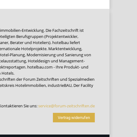
immobilien-Entwicklung. Die Fachzeitschrift ist
teiligten Berufsgruppen (Projektentwickler,
ner, Berater und Hoteliers). hotelbau liefert
ernationale Hotelprojekte. Marktentwicklung,
 Hotel-Planung, Modernisierung und Sanierung von
Hotelausstattung, Hoteldesign und Management-
jektreportagen. hotelbau.com - Ihre Produkt- und
 Hotels.
tschriften der Forum Zeitschriften und Spezialmedien
eitskreis Hotelimmobilien
,
industrieBAU
,
Der Facility
Kontaktieren Sie uns:
service@forum-zeitschriften.de
Vertrag widerrufen