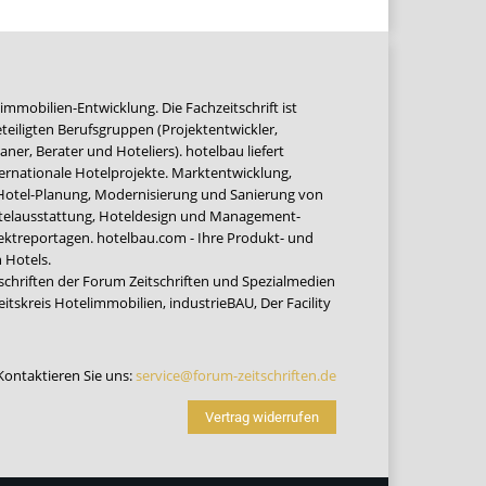
immobilien-Entwicklung. Die Fachzeitschrift ist
teiligten Berufsgruppen (Projektentwickler,
ner, Berater und Hoteliers). hotelbau liefert
ernationale Hotelprojekte. Marktentwicklung,
 Hotel-Planung, Modernisierung und Sanierung von
Hotelausstattung, Hoteldesign und Management-
jektreportagen. hotelbau.com - Ihre Produkt- und
 Hotels.
tschriften der Forum Zeitschriften und Spezialmedien
eitskreis Hotelimmobilien
,
industrieBAU
,
Der Facility
Kontaktieren Sie uns:
service@forum-zeitschriften.de
Vertrag widerrufen