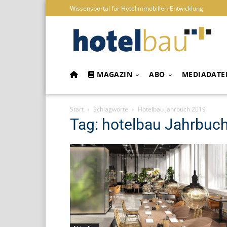
Wissensportal für Hotelimmobilien-Entwicklung
MAGAZIN
ABO
MEDIADATE
Start
Schlagworte
Hotelbau Jahrbuch 2019
Tag: hotelbau Jahrbuc