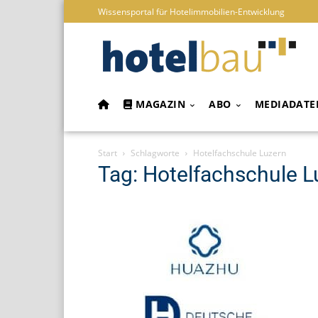
Wissensportal für Hotelimmobilien-Entwicklung
MAGAZIN
ABO
MEDIADATE
Start
Schlagworte
Hotelfachschule Luzern
Tag: Hotelfachschule L