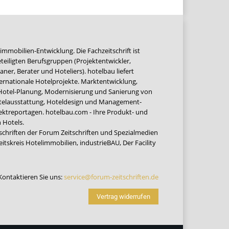
immobilien-Entwicklung. Die Fachzeitschrift ist
teiligten Berufsgruppen (Projektentwickler,
ner, Berater und Hoteliers). hotelbau liefert
ernationale Hotelprojekte. Marktentwicklung,
 Hotel-Planung, Modernisierung und Sanierung von
Hotelausstattung, Hoteldesign und Management-
jektreportagen. hotelbau.com - Ihre Produkt- und
 Hotels.
tschriften der Forum Zeitschriften und Spezialmedien
eitskreis Hotelimmobilien
,
industrieBAU
,
Der Facility
Kontaktieren Sie uns:
service@forum-zeitschriften.de
Vertrag widerrufen