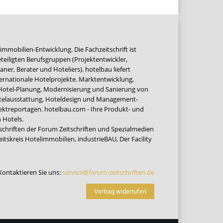
immobilien-Entwicklung. Die Fachzeitschrift ist
teiligten Berufsgruppen (Projektentwickler,
ner, Berater und Hoteliers). hotelbau liefert
ernationale Hotelprojekte. Marktentwicklung,
 Hotel-Planung, Modernisierung und Sanierung von
Hotelausstattung, Hoteldesign und Management-
jektreportagen. hotelbau.com - Ihre Produkt- und
 Hotels.
tschriften der Forum Zeitschriften und Spezialmedien
eitskreis Hotelimmobilien
,
industrieBAU
,
Der Facility
Kontaktieren Sie uns:
service@forum-zeitschriften.de
Vertrag widerrufen