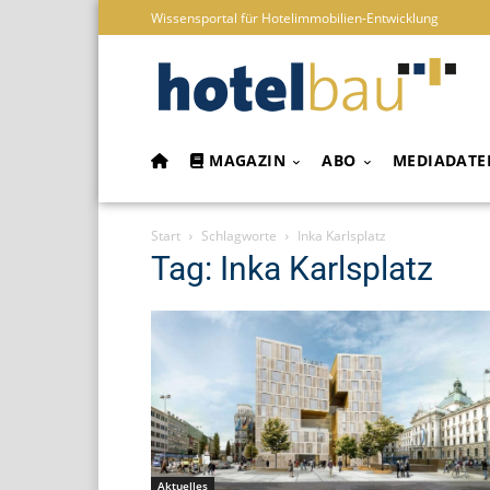
Wissensportal für Hotelimmobilien-Entwicklung
MAGAZIN
ABO
MEDIADATE
Start
Schlagworte
Inka Karlsplatz
Tag: Inka Karlsplatz
Aktuelles