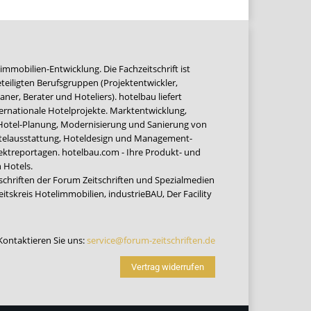
immobilien-Entwicklung. Die Fachzeitschrift ist
teiligten Berufsgruppen (Projektentwickler,
ner, Berater und Hoteliers). hotelbau liefert
ernationale Hotelprojekte. Marktentwicklung,
 Hotel-Planung, Modernisierung und Sanierung von
Hotelausstattung, Hoteldesign und Management-
jektreportagen. hotelbau.com - Ihre Produkt- und
 Hotels.
tschriften der Forum Zeitschriften und Spezialmedien
eitskreis Hotelimmobilien
,
industrieBAU
,
Der Facility
Kontaktieren Sie uns:
service@forum-zeitschriften.de
Vertrag widerrufen