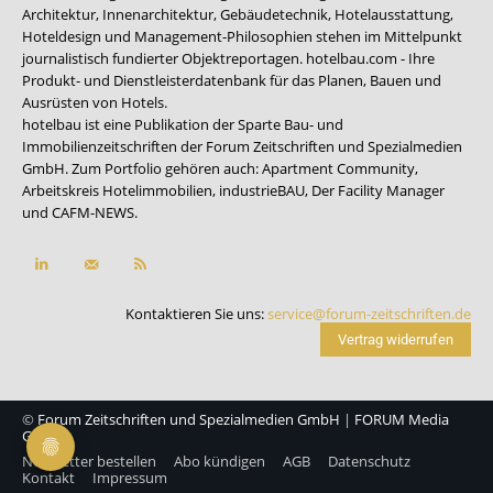
Architektur, Innenarchitektur, Gebäudetechnik, Hotelausstattung,
Hoteldesign und Management-Philosophien stehen im Mittelpunkt
journalistisch fundierter Objektreportagen. hotelbau.com - Ihre
Produkt- und Dienstleisterdatenbank für das Planen, Bauen und
Ausrüsten von Hotels.
hotelbau ist eine Publikation der Sparte Bau- und
Immobilienzeitschriften der Forum Zeitschriften und Spezialmedien
GmbH. Zum Portfolio gehören auch:
Apartment Community
,
Arbeitskreis Hotelimmobilien
,
industrieBAU
,
Der Facility Manager
und
CAFM-NEWS
.
Kontaktieren Sie uns:
service@forum-zeitschriften.de
Vertrag widerrufen
©
Forum Zeitschriften und Spezialmedien GmbH
|
FORUM Media
Group
Newsletter bestellen
Abo kündigen
AGB
Datenschutz
Kontakt
Impressum