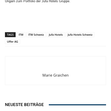
Ungarn zum Portfolio der Jufa Hotels Gruppe.
TAGS
ITW
ITW Schweiz
Jufa Hotels
Jufa Hotels Schweiz
Uffer AG
Marie Graichen
NEUESTE BEITRÄGE