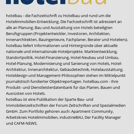
hotelbau - die Fachzeitschrift zu Hotelbau und rund um die
Hotelimmobilien-Entwicklung. Die Fachzeitschrift ist adressiert an
alle an Planung, Bau und Ausstattung von Hotels beteiligten
Berufsgruppen (Projektentwickler, Investoren, Architekten,
Innenarchitekten, Bauingenieure, Fachplaner, Berater und Hoteliers).
hotelbau liefert Informationen und Hintergründe über aktuelle
nationale und internationale Hotelprojekte. Marktentwicklung,
Standortpolitik, Hotel-Finanzierung, Hotel-Neubau und Umbau,
Hotel-Planung, Modernisierung und Sanierung von Hotels, Hotel-
Architektur, Innenarchitektur, Gebäudetechnik, Hotelausstattung,
Hoteldesign und Management-Philosophien stehen im Mittelpunkt
journalistisch fundierter Objektreportagen. hotelbau.com - Ihre
Produkt- und Dienstleisterdatenbank für das Planen, Bauen und
Ausrüsten von Hotels.
hotelbau ist eine Publikation der Sparte Bau- und
Immobilienzeitschriften der Forum Zeitschriften und Spezialmedien
GmbH. Zum Portfolio gehören auch:
Apartment Community
,
Arbeitskreis Hotelimmobilien
,
industrieBAU
,
Der Facility Manager
und
CAFM-NEWS
.