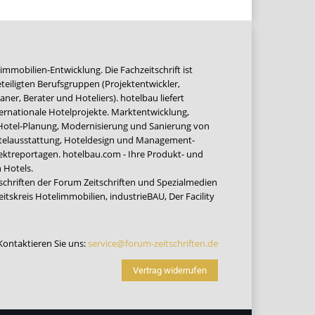
immobilien-Entwicklung. Die Fachzeitschrift ist
teiligten Berufsgruppen (Projektentwickler,
ner, Berater und Hoteliers). hotelbau liefert
ernationale Hotelprojekte. Marktentwicklung,
 Hotel-Planung, Modernisierung und Sanierung von
Hotelausstattung, Hoteldesign und Management-
jektreportagen. hotelbau.com - Ihre Produkt- und
 Hotels.
tschriften der Forum Zeitschriften und Spezialmedien
eitskreis Hotelimmobilien
,
industrieBAU
,
Der Facility
Kontaktieren Sie uns:
service@forum-zeitschriften.de
Vertrag widerrufen