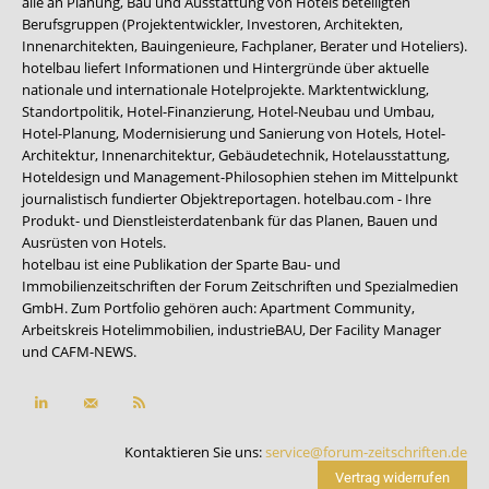
alle an Planung, Bau und Ausstattung von Hotels beteiligten
Berufsgruppen (Projektentwickler, Investoren, Architekten,
Innenarchitekten, Bauingenieure, Fachplaner, Berater und Hoteliers).
hotelbau liefert Informationen und Hintergründe über aktuelle
nationale und internationale Hotelprojekte. Marktentwicklung,
Standortpolitik, Hotel-Finanzierung, Hotel-Neubau und Umbau,
Hotel-Planung, Modernisierung und Sanierung von Hotels, Hotel-
Architektur, Innenarchitektur, Gebäudetechnik, Hotelausstattung,
Hoteldesign und Management-Philosophien stehen im Mittelpunkt
journalistisch fundierter Objektreportagen. hotelbau.com - Ihre
Produkt- und Dienstleisterdatenbank für das Planen, Bauen und
Ausrüsten von Hotels.
hotelbau ist eine Publikation der Sparte Bau- und
Immobilienzeitschriften der Forum Zeitschriften und Spezialmedien
GmbH. Zum Portfolio gehören auch:
Apartment Community
,
Arbeitskreis Hotelimmobilien
,
industrieBAU
,
Der Facility Manager
und
CAFM-NEWS
.
Kontaktieren Sie uns:
service@forum-zeitschriften.de
Vertrag widerrufen