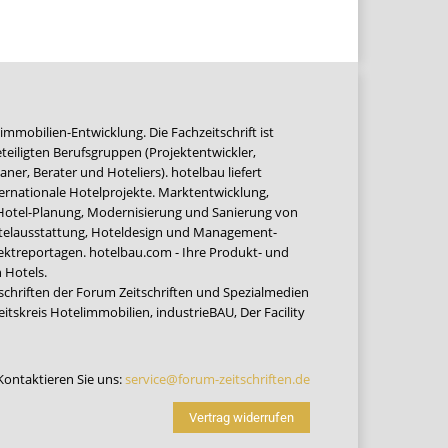
immobilien-Entwicklung. Die Fachzeitschrift ist
teiligten Berufsgruppen (Projektentwickler,
ner, Berater und Hoteliers). hotelbau liefert
ernationale Hotelprojekte. Marktentwicklung,
 Hotel-Planung, Modernisierung und Sanierung von
Hotelausstattung, Hoteldesign und Management-
jektreportagen. hotelbau.com - Ihre Produkt- und
 Hotels.
tschriften der Forum Zeitschriften und Spezialmedien
eitskreis Hotelimmobilien
,
industrieBAU
,
Der Facility
Kontaktieren Sie uns:
service@forum-zeitschriften.de
Vertrag widerrufen