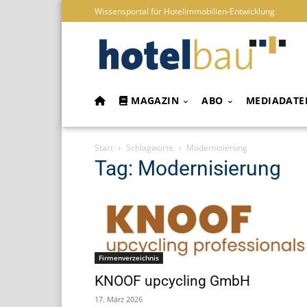
Wissensportal für Hotelimmobilien-Entwicklung
MAGAZIN
ABO
MEDIADATE
Start
Schlagworte
Modernisierung
Tag: Modernisierung
Firmenverzeichnis
KNOOF upcycling GmbH
17. März 2026