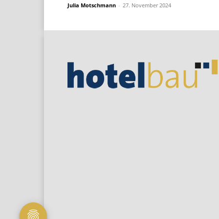
Julia Motschmann
-
27. November 2024