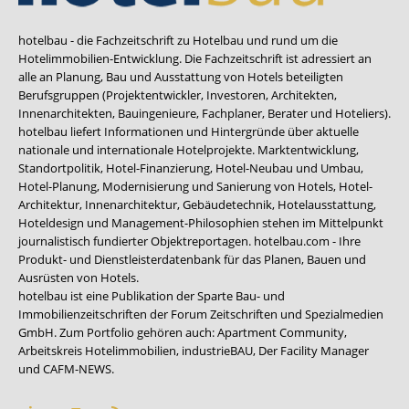
hotelbau - die Fachzeitschrift zu Hotelbau und rund um die
Hotelimmobilien-Entwicklung. Die Fachzeitschrift ist adressiert an
alle an Planung, Bau und Ausstattung von Hotels beteiligten
Berufsgruppen (Projektentwickler, Investoren, Architekten,
Innenarchitekten, Bauingenieure, Fachplaner, Berater und Hoteliers).
hotelbau liefert Informationen und Hintergründe über aktuelle
nationale und internationale Hotelprojekte. Marktentwicklung,
Standortpolitik, Hotel-Finanzierung, Hotel-Neubau und Umbau,
Hotel-Planung, Modernisierung und Sanierung von Hotels, Hotel-
Architektur, Innenarchitektur, Gebäudetechnik, Hotelausstattung,
Hoteldesign und Management-Philosophien stehen im Mittelpunkt
journalistisch fundierter Objektreportagen. hotelbau.com - Ihre
Produkt- und Dienstleisterdatenbank für das Planen, Bauen und
Ausrüsten von Hotels.
hotelbau ist eine Publikation der Sparte Bau- und
Immobilienzeitschriften der Forum Zeitschriften und Spezialmedien
GmbH. Zum Portfolio gehören auch:
Apartment Community
,
Arbeitskreis Hotelimmobilien
,
industrieBAU
,
Der Facility Manager
und
CAFM-NEWS
.