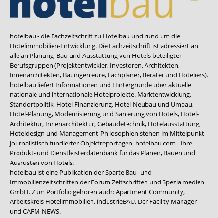
hotelbau - die Fachzeitschrift zu Hotelbau und rund um die
Hotelimmobilien-Entwicklung. Die Fachzeitschrift ist adressiert an
alle an Planung, Bau und Ausstattung von Hotels beteiligten
Berufsgruppen (Projektentwickler, Investoren, Architekten,
Innenarchitekten, Bauingenieure, Fachplaner, Berater und Hoteliers).
hotelbau liefert Informationen und Hintergründe über aktuelle
nationale und internationale Hotelprojekte. Marktentwicklung,
Standortpolitik, Hotel-Finanzierung, Hotel-Neubau und Umbau,
Hotel-Planung, Modernisierung und Sanierung von Hotels, Hotel-
Architektur, Innenarchitektur, Gebäudetechnik, Hotelausstattung,
Hoteldesign und Management-Philosophien stehen im Mittelpunkt
journalistisch fundierter Objektreportagen. hotelbau.com - Ihre
Produkt- und Dienstleisterdatenbank für das Planen, Bauen und
Ausrüsten von Hotels.
hotelbau ist eine Publikation der Sparte Bau- und
Immobilienzeitschriften der Forum Zeitschriften und Spezialmedien
GmbH. Zum Portfolio gehören auch:
Apartment Community
,
Arbeitskreis Hotelimmobilien
,
industrieBAU
,
Der Facility Manager
und
CAFM-NEWS
.