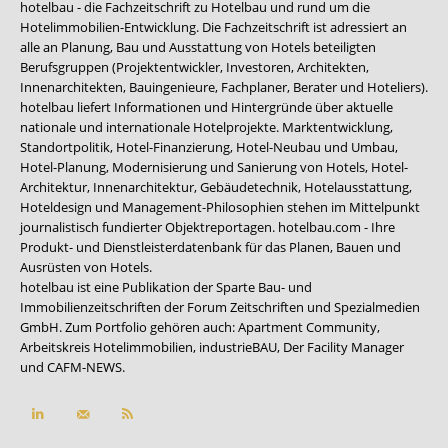
hotelbau - die Fachzeitschrift zu Hotelbau und rund um die
Hotelimmobilien-Entwicklung. Die Fachzeitschrift ist adressiert an
alle an Planung, Bau und Ausstattung von Hotels beteiligten
Berufsgruppen (Projektentwickler, Investoren, Architekten,
Innenarchitekten, Bauingenieure, Fachplaner, Berater und Hoteliers).
hotelbau liefert Informationen und Hintergründe über aktuelle
nationale und internationale Hotelprojekte. Marktentwicklung,
Standortpolitik, Hotel-Finanzierung, Hotel-Neubau und Umbau,
Hotel-Planung, Modernisierung und Sanierung von Hotels, Hotel-
Architektur, Innenarchitektur, Gebäudetechnik, Hotelausstattung,
Hoteldesign und Management-Philosophien stehen im Mittelpunkt
journalistisch fundierter Objektreportagen. hotelbau.com - Ihre
Produkt- und Dienstleisterdatenbank für das Planen, Bauen und
Ausrüsten von Hotels.
hotelbau ist eine Publikation der Sparte Bau- und
Immobilienzeitschriften der Forum Zeitschriften und Spezialmedien
GmbH. Zum Portfolio gehören auch:
Apartment Community
,
Arbeitskreis Hotelimmobilien
,
industrieBAU
,
Der Facility Manager
und
CAFM-NEWS
.