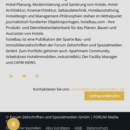
Hotel-Planung, Modernisierung und Sanierung von Hotels, Hotel-
Architektur, Innenarchitektur, Gebäudetechnik, Hotelausstattung,
Hoteldesign und Management-Philosophien stehen im Mittelpunkt
journalistisch fundierter Objektreportagen. hotelbau.com - Ihre
Produkt- und Dienstleisterdatenbank für das Planen, Bauen und
Ausrüsten von Hotels.
hotelbau ist eine Publikation der Sparte Bau- und
Immobilienzeitschriften der Forum Zeitschriften und Spezialmedien
GmbH. Zum Portfolio gehören auch:
Apartment Community
,
Arbeitskreis Hotelimmobilien
,
industrieBAU
,
Der Facility Manager
und
CAFM-NEWS
.
Kontaktieren Sie uns:
service@forum-zeitschriften.de
Vertrag widerrufen
©
Forum Zeitschriften und Spezialmedien GmbH
|
FORUM Media
Group
Newsletter bestellen
Abo kündigen
AGB
Datenschutz