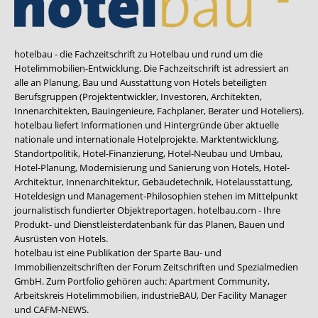
hotelbau - die Fachzeitschrift zu Hotelbau und rund um die
Hotelimmobilien-Entwicklung. Die Fachzeitschrift ist adressiert an
alle an Planung, Bau und Ausstattung von Hotels beteiligten
Berufsgruppen (Projektentwickler, Investoren, Architekten,
Innenarchitekten, Bauingenieure, Fachplaner, Berater und Hoteliers).
hotelbau liefert Informationen und Hintergründe über aktuelle
nationale und internationale Hotelprojekte. Marktentwicklung,
Standortpolitik, Hotel-Finanzierung, Hotel-Neubau und Umbau,
Hotel-Planung, Modernisierung und Sanierung von Hotels, Hotel-
Architektur, Innenarchitektur, Gebäudetechnik, Hotelausstattung,
Hoteldesign und Management-Philosophien stehen im Mittelpunkt
journalistisch fundierter Objektreportagen. hotelbau.com - Ihre
Produkt- und Dienstleisterdatenbank für das Planen, Bauen und
Ausrüsten von Hotels.
hotelbau ist eine Publikation der Sparte Bau- und
Immobilienzeitschriften der Forum Zeitschriften und Spezialmedien
GmbH. Zum Portfolio gehören auch:
Apartment Community
,
Arbeitskreis Hotelimmobilien
,
industrieBAU
,
Der Facility Manager
und
CAFM-NEWS
.