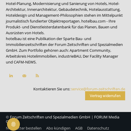
Hotel-Planung, Modernisierung und Sanierung von Hotels, Hotel-
Architektur, Innenarchitektur, Gebäudetechnik, Hotelausstattung,
Hoteldesign und Management-Philosophien stehen im Mittelpunkt
journalistisch fundierter Objektreportagen. hotelbau.com - Ihre
Produkt- und Dienstleisterdatenbank für das Planen, Bauen und
Ausrüsten von Hotels.
hotelbau ist eine Publikation der Sparte Bau- und
Immobilienzeitschriften der Forum Zeitschriften und Spezialmedien
GmbH. Zum Portfolio gehören auch:
Apartment Community
,
Arbeitskreis Hotelimmobilien
,
industrieBAU
,
Der Facility Manager
und
CAFM-NEWS
.
Kontaktieren Sie uns:
service@forum-zeitschriften.de
Vertrag widerrufen
©
Forum Zeitschriften und Spezialmedien GmbH
|
FORUM Media
Group
Newsletter bestellen
Abo kündigen
AGB
Datenschutz