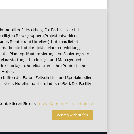
immobilien-Entwicklung. Die Fachzeitschrift ist
teiligten Berufsgruppen (Projektentwickler,
ner, Berater und Hoteliers). hotelbau liefert
ernationale Hotelprojekte. Marktentwicklung,
 Hotel-Planung, Modernisierung und Sanierung von
Hotelausstattung, Hoteldesign und Management-
jektreportagen. hotelbau.com - Ihre Produkt- und
 Hotels.
tschriften der Forum Zeitschriften und Spezialmedien
eitskreis Hotelimmobilien
,
industrieBAU
,
Der Facility
Kontaktieren Sie uns:
service@forum-zeitschriften.de
Vertrag widerrufen