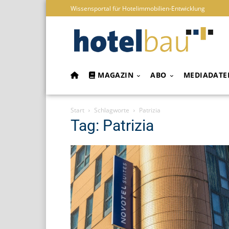
Wissensportal für Hotelimmobilien-Entwicklung
MAGAZIN
ABO
MEDIADATE
Start
Schlagworte
Patrizia
Tag: Patrizia