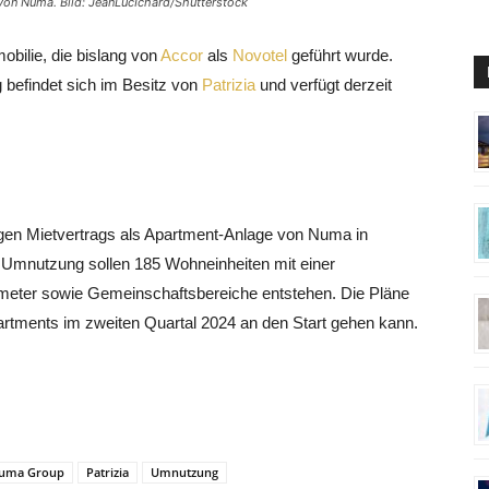
on Numa. Bild: JeanLucIchard/Shutterstock
obilie, die bislang von
Accor
als
Novotel
geführt wurde.
befindet sich im Besitz von
Patrizia
und verfügt derzeit
gen Mietvertrags als Apartment-Anlage von Numa in
ie Umnutzung sollen 185 Wohneinheiten mit einer
tmeter sowie Gemeinschaftsbereiche entstehen. Die Pläne
rtments im zweiten Quartal 2024 an den Start gehen kann.
uma Group
Patrizia
Umnutzung