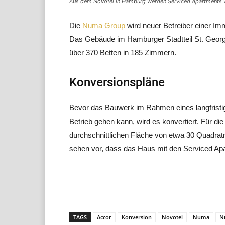
Aus dem Novotel in Hamburg werden Serviced Apartments v
Die
Numa Group
wird neuer Betreiber einer Imm
Das Gebäude im Hamburger Stadtteil St. Georg 
über 370 Betten in 185 Zimmern.
Konversionspläne
Bevor das Bauwerk im Rahmen eines langfristi
Betrieb gehen kann, wird es konvertiert. Für d
durchschnittlichen Fläche von etwa 30 Quadra
sehen vor, dass das Haus mit den Serviced Apa
Teilen
TAGS
Accor
Konversion
Novotel
Numa
N