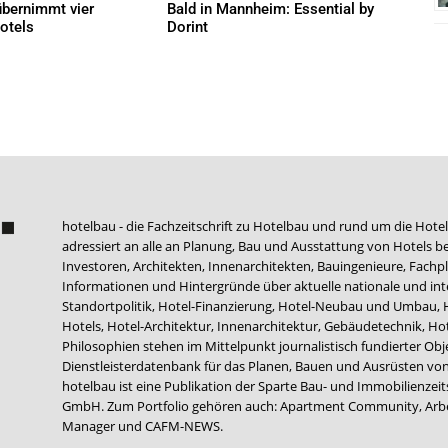
bernimmt vier
Bald in Mannheim: Essential by
otels
Dorint
AKTUELLES
hotelbau - die Fachzeitschrift zu Hotelbau und rund um die Hotel
adressiert an alle an Planung, Bau und Ausstattung von Hotels be
Investoren, Architekten, Innenarchitekten, Bauingenieure, Fachpla
Informationen und Hintergründe über aktuelle nationale und int
Standortpolitik, Hotel-Finanzierung, Hotel-Neubau und Umbau,
Hotels, Hotel-Architektur, Innenarchitektur, Gebäudetechnik, 
Philosophien stehen im Mittelpunkt journalistisch fundierter Ob
Dienstleisterdatenbank für das Planen, Bauen und Ausrüsten von
hotelbau ist eine Publikation der Sparte Bau- und Immobilienzei
GmbH. Zum Portfolio gehören auch:
Apartment Community
,
Arb
Manager
und
CAFM-NEWS
.