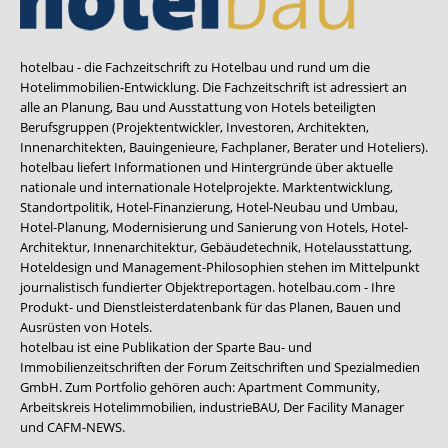
hotelbau - die Fachzeitschrift zu Hotelbau und rund um die
Hotelimmobilien-Entwicklung. Die Fachzeitschrift ist adressiert an
alle an Planung, Bau und Ausstattung von Hotels beteiligten
Berufsgruppen (Projektentwickler, Investoren, Architekten,
Innenarchitekten, Bauingenieure, Fachplaner, Berater und Hoteliers).
hotelbau liefert Informationen und Hintergründe über aktuelle
nationale und internationale Hotelprojekte. Marktentwicklung,
Standortpolitik, Hotel-Finanzierung, Hotel-Neubau und Umbau,
Hotel-Planung, Modernisierung und Sanierung von Hotels, Hotel-
Architektur, Innenarchitektur, Gebäudetechnik, Hotelausstattung,
Hoteldesign und Management-Philosophien stehen im Mittelpunkt
journalistisch fundierter Objektreportagen. hotelbau.com - Ihre
Produkt- und Dienstleisterdatenbank für das Planen, Bauen und
Ausrüsten von Hotels.
hotelbau ist eine Publikation der Sparte Bau- und
Immobilienzeitschriften der Forum Zeitschriften und Spezialmedien
GmbH. Zum Portfolio gehören auch:
Apartment Community
,
Arbeitskreis Hotelimmobilien
,
industrieBAU
,
Der Facility Manager
und
CAFM-NEWS
.