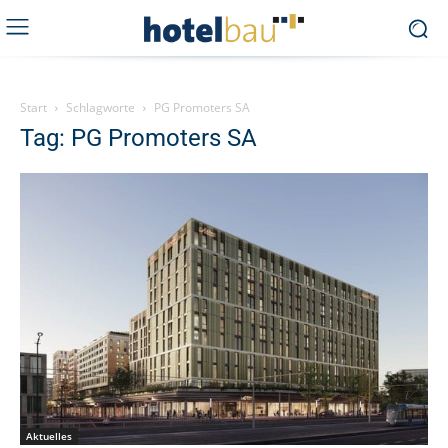
Start
Schlagworte
PG Promoters SA
Tag: PG Promoters SA
Aktuelles