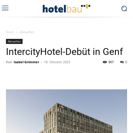
Start
Aktuelles
Aktuelles
IntercityHotel-Debüt in Genf
Von
Isabel Grimmer
-
18. Oktober 2023
907
0