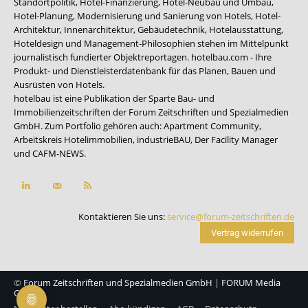
Standortpolitik, Hotel-Finanzierung, Hotel-Neubau und Umbau,
Hotel-Planung, Modernisierung und Sanierung von Hotels, Hotel-
Architektur, Innenarchitektur, Gebäudetechnik, Hotelausstattung,
Hoteldesign und Management-Philosophien stehen im Mittelpunkt
journalistisch fundierter Objektreportagen. hotelbau.com - Ihre
Produkt- und Dienstleisterdatenbank für das Planen, Bauen und
Ausrüsten von Hotels.
hotelbau ist eine Publikation der Sparte Bau- und
Immobilienzeitschriften der Forum Zeitschriften und Spezialmedien
GmbH. Zum Portfolio gehören auch:
Apartment Community
,
Arbeitskreis Hotelimmobilien
,
industrieBAU
,
Der Facility Manager
und
CAFM-NEWS
.
Kontaktieren Sie uns:
service@forum-zeitschriften.de
Vertrag widerrufen
©
Forum Zeitschriften und Spezialmedien GmbH
|
FORUM Media
Group