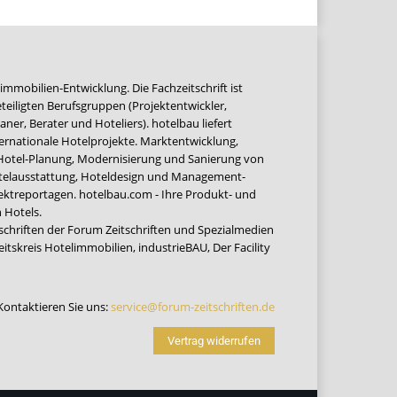
immobilien-Entwicklung. Die Fachzeitschrift ist
teiligten Berufsgruppen (Projektentwickler,
ner, Berater und Hoteliers). hotelbau liefert
ernationale Hotelprojekte. Marktentwicklung,
 Hotel-Planung, Modernisierung und Sanierung von
Hotelausstattung, Hoteldesign und Management-
jektreportagen. hotelbau.com - Ihre Produkt- und
 Hotels.
tschriften der Forum Zeitschriften und Spezialmedien
eitskreis Hotelimmobilien
,
industrieBAU
,
Der Facility
Kontaktieren Sie uns:
service@forum-zeitschriften.de
Vertrag widerrufen