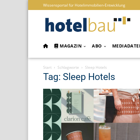
Wissensportal für Hotelimmobilien-Entwicklung
MAGAZIN
ABO
MEDIADATE
Start
Schlagworte
Sleep Hotels
Tag: Sleep Hotels