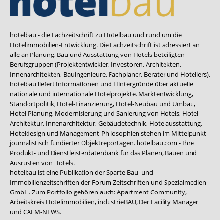
hotelbau - die Fachzeitschrift zu Hotelbau und rund um die
Hotelimmobilien-Entwicklung. Die Fachzeitschrift ist adressiert an
alle an Planung, Bau und Ausstattung von Hotels beteiligten
Berufsgruppen (Projektentwickler, Investoren, Architekten,
Innenarchitekten, Bauingenieure, Fachplaner, Berater und Hoteliers).
hotelbau liefert Informationen und Hintergründe über aktuelle
nationale und internationale Hotelprojekte. Marktentwicklung,
Standortpolitik, Hotel-Finanzierung, Hotel-Neubau und Umbau,
Hotel-Planung, Modernisierung und Sanierung von Hotels, Hotel-
Architektur, Innenarchitektur, Gebäudetechnik, Hotelausstattung,
Hoteldesign und Management-Philosophien stehen im Mittelpunkt
journalistisch fundierter Objektreportagen. hotelbau.com - Ihre
Produkt- und Dienstleisterdatenbank für das Planen, Bauen und
Ausrüsten von Hotels.
hotelbau ist eine Publikation der Sparte Bau- und
Immobilienzeitschriften der Forum Zeitschriften und Spezialmedien
GmbH. Zum Portfolio gehören auch:
Apartment Community
,
Arbeitskreis Hotelimmobilien
,
industrieBAU
,
Der Facility Manager
und
CAFM-NEWS
.