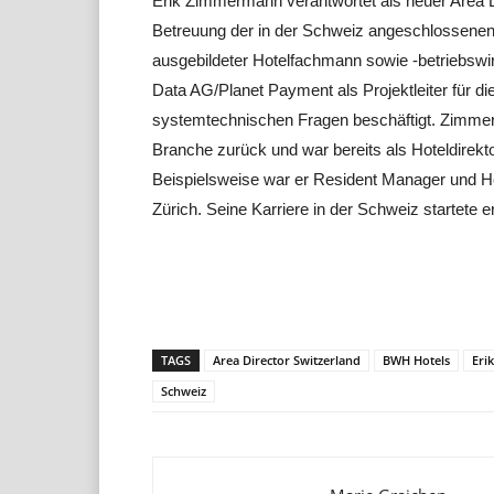
Erik Zimmermann verantwortet als neuer Area 
Betreuung der in der Schweiz angeschlossenen i
ausgebildeter Hotelfachmann sowie -betriebsw
Data AG/Planet Payment als Projektleiter für d
systemtechnischen Fragen beschäftigt. Zimmerm
Branche zurück und war bereits als Hoteldirekt
Beispielsweise war er Resident Manager und H
Zürich. Seine Karriere in der Schweiz startete 
Teilen
TAGS
Area Director Switzerland
BWH Hotels
Eri
Schweiz