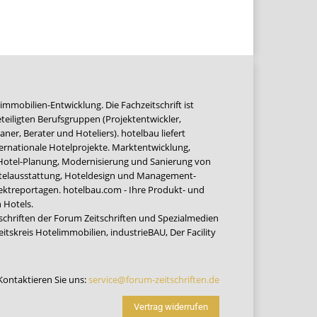
immobilien-Entwicklung. Die Fachzeitschrift ist
teiligten Berufsgruppen (Projektentwickler,
ner, Berater und Hoteliers). hotelbau liefert
ernationale Hotelprojekte. Marktentwicklung,
 Hotel-Planung, Modernisierung und Sanierung von
Hotelausstattung, Hoteldesign und Management-
jektreportagen. hotelbau.com - Ihre Produkt- und
 Hotels.
tschriften der Forum Zeitschriften und Spezialmedien
eitskreis Hotelimmobilien
,
industrieBAU
,
Der Facility
Kontaktieren Sie uns:
service@forum-zeitschriften.de
Vertrag widerrufen