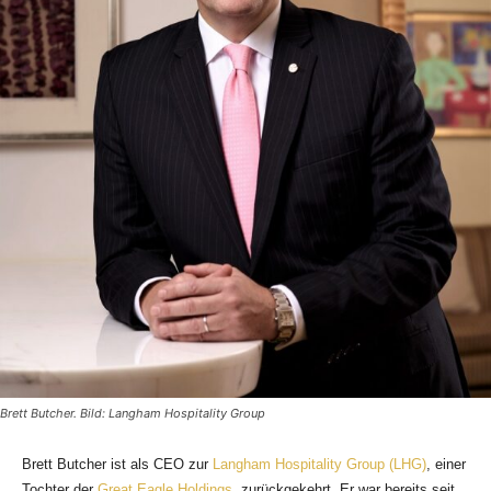
Brett Butcher. Bild: Langham Hospitality Group
Brett Butcher ist als CEO zur
Langham Hospitality Group (LHG)
, einer
Tochter der
Great Eagle Holdings
, zurückgekehrt. Er war bereits seit