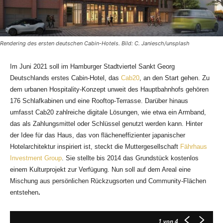
Rendering des ersten deutschen Cabin-Hotels. Bild: C. Janiesch/unsplash
Im Juni 2021 soll im Hamburger Stadtviertel Sankt Georg
Deutschlands erstes Cabin-Hotel, das
Cab20
, an den Start gehen. Zu
dem urbanen Hospitality-Konzept unweit des Hauptbahnhofs gehören
176 Schlafkabinen und eine Rooftop-Terrasse. Darüber hinaus
umfasst Cab20 zahlreiche digitale Lösungen, wie etwa ein Armband,
das als Zahlungsmittel oder Schlüssel genutzt werden kann. Hinter
der Idee für das Haus, das von flächeneffizienter japanischer
Hotelarchitektur inspiriert ist, steckt die Muttergesellschaft
Fährhaus
Investment Group
. Sie stellte bis 2014 das Grundstück kostenlos
einem Kulturprojekt zur Verfügung. Nun soll auf dem Areal eine
Mischung aus persönlichen Rückzugsorten und Community-Flächen
entstehen
.
1
von 4