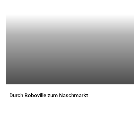
Vom Flur zweigen sich die einzelnen Schlafkabinen ab. Bild: C. Janiesch/unsplash
Durch Boboville zum Naschmarkt
AKTUELLES