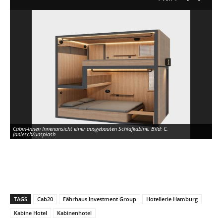
Cabin-Innen Innenansicht einer ausgebauten Schlafkabine. Bild: C.
Janiesch/unsplash
TAGS
Cab20
Fährhaus Investment Group
Hotellerie Hamburg
Kabine Hotel
Kabinenhotel