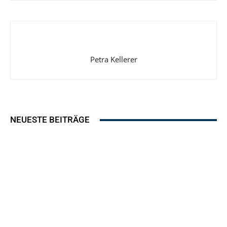
Die Lobby soll als Treffpunkt für die Community fungieren. Bild: C.
Janiesch/unsplash
Petra Kellerer
NEUESTE BEITRÄGE
Von der Lounge gelangen die Gäste auf die Rooftop-Terrasse. Bild: C. Janiesch