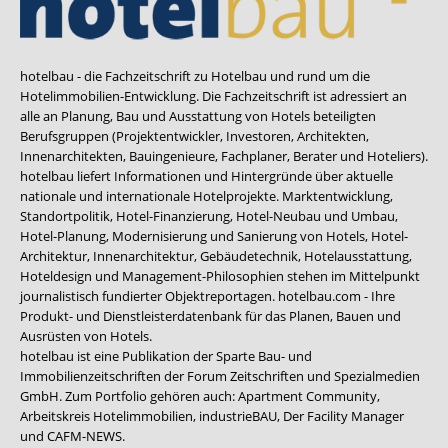
hotelbau - die Fachzeitschrift zu Hotelbau und rund um die
Hotelimmobilien-Entwicklung. Die Fachzeitschrift ist adressiert an
alle an Planung, Bau und Ausstattung von Hotels beteiligten
Berufsgruppen (Projektentwickler, Investoren, Architekten,
Innenarchitekten, Bauingenieure, Fachplaner, Berater und Hoteliers).
hotelbau liefert Informationen und Hintergründe über aktuelle
nationale und internationale Hotelprojekte. Marktentwicklung,
Standortpolitik, Hotel-Finanzierung, Hotel-Neubau und Umbau,
Hotel-Planung, Modernisierung und Sanierung von Hotels, Hotel-
Architektur, Innenarchitektur, Gebäudetechnik, Hotelausstattung,
Hoteldesign und Management-Philosophien stehen im Mittelpunkt
journalistisch fundierter Objektreportagen. hotelbau.com - Ihre
Produkt- und Dienstleisterdatenbank für das Planen, Bauen und
Ausrüsten von Hotels.
hotelbau ist eine Publikation der Sparte Bau- und
Immobilienzeitschriften der Forum Zeitschriften und Spezialmedien
GmbH. Zum Portfolio gehören auch:
Apartment Community
,
Arbeitskreis Hotelimmobilien
,
industrieBAU
,
Der Facility Manager
und
CAFM-NEWS
.