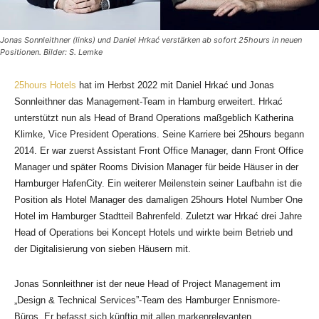
Jonas Sonnleithner (links) und Daniel Hrkać verstärken ab sofort 25hours in neuen
Positionen. Bilder: S. Lemke
25hours Hotels
hat im Herbst 2022 mit Daniel Hrkać und Jonas
Sonnleithner das Management-Team in Hamburg erweitert. Hrkać
unterstützt nun als Head of Brand Operations maßgeblich Katherina
Klimke, Vice President Operations. Seine Karriere bei 25hours begann
2014. Er war zuerst Assistant Front Office Manager, dann Front Office
Manager und später Rooms Division Manager für beide Häuser in der
Hamburger HafenCity. Ein weiterer Meilenstein seiner Laufbahn ist die
Position als Hotel Manager des damaligen 25hours Hotel Number One
Hotel im Hamburger Stadtteil Bahrenfeld. Zuletzt war Hrkać drei Jahre
Head of Operations bei Koncept Hotels und wirkte beim Betrieb und
der Digitalisierung von sieben Häusern mit.
Jonas Sonnleithner ist der neue Head of Project Management im
„Design & Technical Services”-Team des Hamburger Ennismore-
Büros. Er befasst sich künftig mit allen markenrelevanten