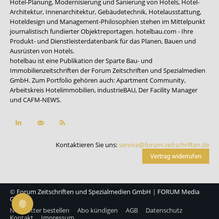
Hotel-Planung, Modernisierung und Sanierung von Hotels, Hotel-
Architektur, Innenarchitektur, Gebäudetechnik, Hotelausstattung,
Hoteldesign und Management-Philosophien stehen im Mittelpunkt
journalistisch fundierter Objektreportagen. hotelbau.com - Ihre
Produkt- und Dienstleisterdatenbank für das Planen, Bauen und
Ausrüsten von Hotels.
hotelbau ist eine Publikation der Sparte Bau- und
Immobilienzeitschriften der Forum Zeitschriften und Spezialmedien
GmbH. Zum Portfolio gehören auch:
Apartment Community
,
Arbeitskreis Hotelimmobilien
,
industrieBAU
,
Der Facility Manager
und
CAFM-NEWS
.
Kontaktieren Sie uns:
service@forum-zeitschriften.de
Vertrag widerrufen
©
Forum Zeitschriften und Spezialmedien GmbH
|
FORUM Media
Group
Newsletter bestellen
Abo kündigen
AGB
Datenschutz
Kontakt
Impressum