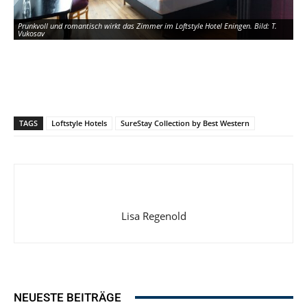
Prunkvoll und romantisch wirkt das Zimmer im Loftstyle Hotel Eningen. Bild: T.
Vukosav
TAGS
Loftstyle Hotels
SureStay Collection by Best Western
Andere Zimmer bieten ein geradlinigeres Design mit einem dunkleren Farbschema.
Bild: T. Vukosav
Lisa Regenold
NEUESTE BEITRÄGE