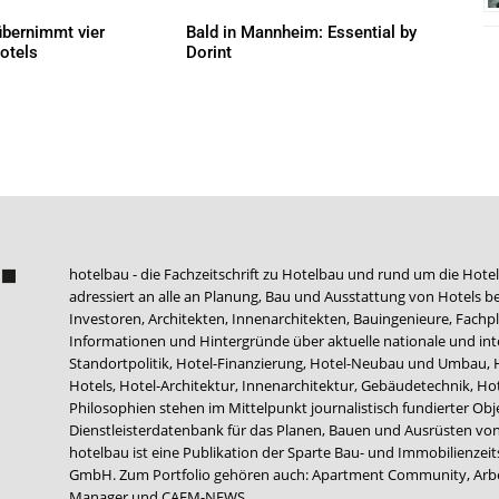
bernimmt vier
Bald in Mannheim: Essential by
otels
Dorint
AKTUELLES
hotelbau - die Fachzeitschrift zu Hotelbau und rund um die Hotel
adressiert an alle an Planung, Bau und Ausstattung von Hotels be
Investoren, Architekten, Innenarchitekten, Bauingenieure, Fachpla
Informationen und Hintergründe über aktuelle nationale und int
Standortpolitik, Hotel-Finanzierung, Hotel-Neubau und Umbau,
Hotels, Hotel-Architektur, Innenarchitektur, Gebäudetechnik, 
Philosophien stehen im Mittelpunkt journalistisch fundierter Ob
Dienstleisterdatenbank für das Planen, Bauen und Ausrüsten von
hotelbau ist eine Publikation der Sparte Bau- und Immobilienzei
GmbH. Zum Portfolio gehören auch:
Apartment Community
,
Arb
Manager
und
CAFM-NEWS
.