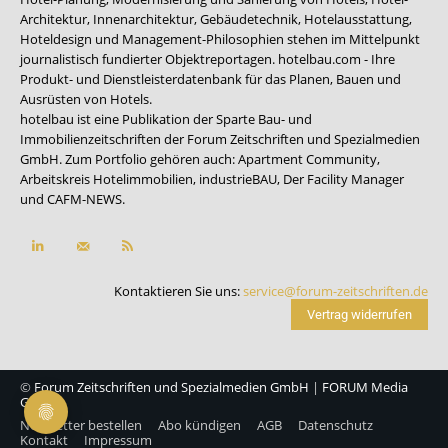
Architektur, Innenarchitektur, Gebäudetechnik, Hotelausstattung,
Hoteldesign und Management-Philosophien stehen im Mittelpunkt
journalistisch fundierter Objektreportagen. hotelbau.com - Ihre
Produkt- und Dienstleisterdatenbank für das Planen, Bauen und
Ausrüsten von Hotels.
hotelbau ist eine Publikation der Sparte Bau- und
Immobilienzeitschriften der Forum Zeitschriften und Spezialmedien
GmbH. Zum Portfolio gehören auch:
Apartment Community
,
Arbeitskreis Hotelimmobilien
,
industrieBAU
,
Der Facility Manager
und
CAFM-NEWS
.
Kontaktieren Sie uns:
service@forum-zeitschriften.de
Vertrag widerrufen
©
Forum Zeitschriften und Spezialmedien GmbH
|
FORUM Media
Group
Newsletter bestellen
Abo kündigen
AGB
Datenschutz
Kontakt
Impressum