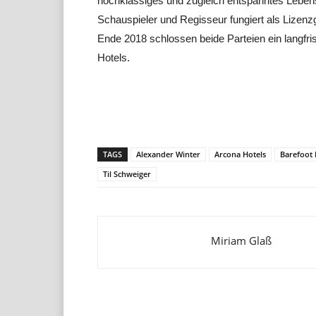
hochklassiges und zugleich entspanntes Lebens
Schauspieler und Regisseur fungiert als Lizenz
Ende 2018 schlossen beide Parteien ein langfris
Hotels.
Teilen
TAGS
Alexander Winter
Arcona Hotels
Barefoot 
Til Schweiger
Miriam Glaß