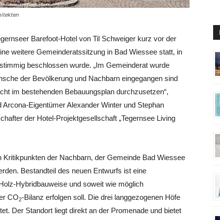
hitekten
gernseer Barefoot-Hotel von Til Schweiger kurz vor der
ine weitere Gemeinderatssitzung in Bad Wiessee statt, in
nstimmig beschlossen wurde. „Im Gemeinderat wurde
ünsche der Bevölkerung und Nachbarn eingegangen sind
echt im bestehenden Bebauungsplan durchzusetzen“,
nd Arcona-Eigentümer Alexander Winter und Stephan
hafter der Hotel-Projektgesellschaft „Tegernsee Living
n Kritikpunkten der Nachbarn, der Gemeinde Bad Wiessee
den. Bestandteil des neuen Entwurfs ist eine
n Holz-Hybridbauweise und soweit wie möglich
der CO
-Bilanz erfolgen soll. Die drei langgezogenen Höfe
2
t. Der Standort liegt direkt an der Promenade und bietet