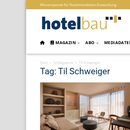
Wissensportal für Hotelimmobilien-Entwicklung
MAGAZIN
ABO
MEDIADATE
Start
Schlagworte
Til Schweiger
Tag: Til Schweiger