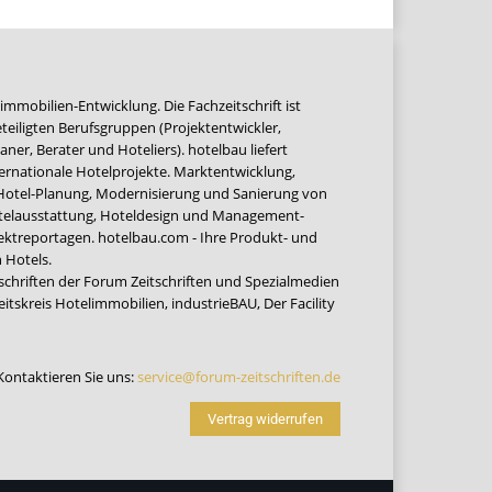
immobilien-Entwicklung. Die Fachzeitschrift ist
teiligten Berufsgruppen (Projektentwickler,
ner, Berater und Hoteliers). hotelbau liefert
ernationale Hotelprojekte. Marktentwicklung,
 Hotel-Planung, Modernisierung und Sanierung von
Hotelausstattung, Hoteldesign und Management-
jektreportagen. hotelbau.com - Ihre Produkt- und
 Hotels.
tschriften der Forum Zeitschriften und Spezialmedien
eitskreis Hotelimmobilien
,
industrieBAU
,
Der Facility
Kontaktieren Sie uns:
service@forum-zeitschriften.de
Vertrag widerrufen