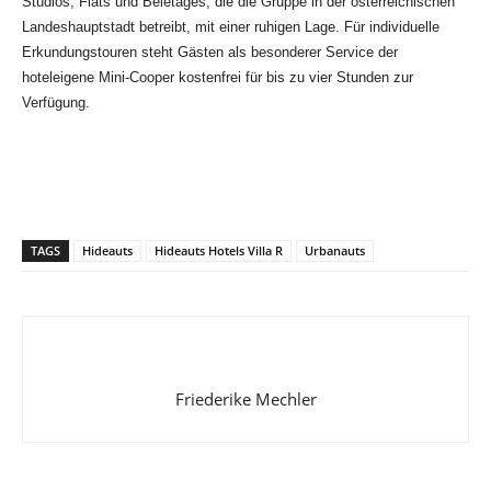
Studios, Flats und Beletages, die die Gruppe in der österreichischen
Landeshauptstadt betreibt, mit einer ruhigen Lage. Für individuelle
Erkundungstouren steht Gästen als besonderer Service der
hoteleigene Mini-Cooper kostenfrei für bis zu vier Stunden zur
Verfügung.
TAGS
Hideauts
Hideauts Hotels Villa R
Urbanauts
Friederike Mechler