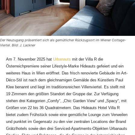
Der Neuzugang präsentiert sich als gemütlicher Rückzugsort im Wiener Cottage-
Viertel. Bild: J. Lackner
Am 7. November 2025 hat
Urbanauts
mit der Villa R die
Österreichpremiere seiner Lifestyle-Marke Hideauts gefeiert und ein
weiteres Haus in Wien eröffnet. Das frisch renovierte Gebäude im Art-
Déco-Stil ist nach dem gleichnamigen Gemälde des Künstlers Paul
Klee benannt und liegt im traditionsreichen Villenviertel. Es stellt mit
19 Zimmern den größten Standort der Gruppe dar. Zur Verfügung
stehen drei Kategorien „Comfy“, „Chic Garden View“ und „Spacy“, mit
Größen von 22 bis 36 Quadratmetern. Das Hideauts Hotel Villa R
bietet zudem Frühstück sowie eine gemütliche Lounge zum Verweilen
und punktet im Gegensatz zu den vier zentralen Locations der Brand
Grätzlhotels sowie den drei Serviced-Apartments-Objekten Urbanauts