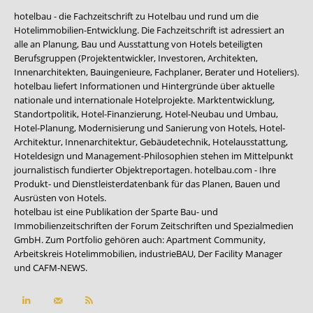
hotelbau - die Fachzeitschrift zu Hotelbau und rund um die
Hotelimmobilien-Entwicklung. Die Fachzeitschrift ist adressiert an
alle an Planung, Bau und Ausstattung von Hotels beteiligten
Berufsgruppen (Projektentwickler, Investoren, Architekten,
Innenarchitekten, Bauingenieure, Fachplaner, Berater und Hoteliers).
hotelbau liefert Informationen und Hintergründe über aktuelle
nationale und internationale Hotelprojekte. Marktentwicklung,
Standortpolitik, Hotel-Finanzierung, Hotel-Neubau und Umbau,
Hotel-Planung, Modernisierung und Sanierung von Hotels, Hotel-
Architektur, Innenarchitektur, Gebäudetechnik, Hotelausstattung,
Hoteldesign und Management-Philosophien stehen im Mittelpunkt
journalistisch fundierter Objektreportagen. hotelbau.com - Ihre
Produkt- und Dienstleisterdatenbank für das Planen, Bauen und
Ausrüsten von Hotels.
hotelbau ist eine Publikation der Sparte Bau- und
Immobilienzeitschriften der Forum Zeitschriften und Spezialmedien
GmbH. Zum Portfolio gehören auch:
Apartment Community
,
Arbeitskreis Hotelimmobilien
,
industrieBAU
,
Der Facility Manager
und
CAFM-NEWS
.