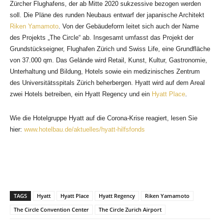
Zürcher Flughafens, der ab Mitte 2020 sukzessive bezogen werden
soll. Die Pläne des runden Neubaus entwarf der japanische Architekt
Riken Yamamoto
. Von der Gebäudeform leitet sich auch der Name
des Projekts „The Circle“ ab. Insgesamt umfasst das Projekt der
Grundstückseigner, Flughafen Zürich und Swiss Life, eine Grundfläche
von 37.000 qm. Das Gelände wird Retail, Kunst, Kultur, Gastronomie,
Die Lobby des ersten Schweizer Hyatt Regency. Bild: moka-studio 2017
Unterhaltung und Bildung, Hotels sowie ein medizinisches Zentrum
des Universitätsspitals Zürich beherbergen. Hyatt wird auf dem Areal
zwei Hotels betreiben, ein Hyatt Regency und ein
Hyatt Place
.
Wie die Hotelgruppe Hyatt auf die Corona-Krise reagiert, lesen Sie
hier:
www.hotelbau.de/aktuelles/hyatt-hilfsfonds
TAGS
Hyatt
Hyatt Place
Hyatt Regency
Riken Yamamoto
Die Terrasse der Regency Club Lounge. Bild: moka-studio 2017
The Circle Convention Center
The Circle Zurich Airport