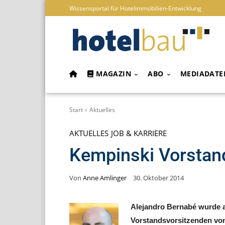
Wissensportal für Hotelimmobilien-Entwicklung
MAGAZIN
ABO
MEDIADATE
Start
Aktuelles
AKTUELLES
JOB & KARRIERE
Kempinski Vorstan
Von
Anne Amlinger
30. Oktober 2014
Alejandro Bernabé wurde 
Vorstandsvorsitzenden vo