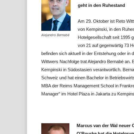
geht in den Ruhestand
Am 29. Oktober ist Reto Wit
von Kempinski, in den Ruhest
Alejandro Bernabé
Hotelgesellschaft seit 1995 g
von 21 auf gegenwärtig 73 Ho
befinden sich aktuell in der Entstehung oder in
Wittwers Nachfolge trat Alejandro Bernabé an. 
Kempinski in Südostasien verantwortlich. Bernab
Schweiz und hat einen Bachelor in Betriebswir
MBA der Reims Management School in Frankrei
Manager“ im Hotel Plaza in Jakarta zu Kempins
Marcus van der Wal neuer C
O’Rourke hat die Hotelgrup