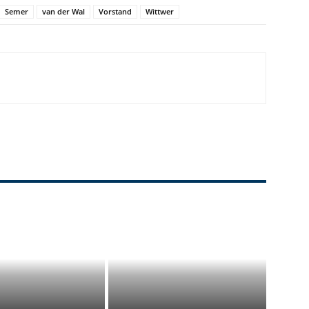
Semer
van der Wal
Vorstand
Wittwer