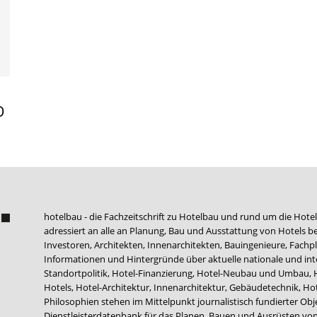
O
hotelbau - die Fachzeitschrift zu Hotelbau und rund um die Hotel
adressiert an alle an Planung, Bau und Ausstattung von Hotels be
Investoren, Architekten, Innenarchitekten, Bauingenieure, Fachpla
Informationen und Hintergründe über aktuelle nationale und int
Standortpolitik, Hotel-Finanzierung, Hotel-Neubau und Umbau,
Hotels, Hotel-Architektur, Innenarchitektur, Gebäudetechnik, 
Philosophien stehen im Mittelpunkt journalistisch fundierter Ob
Dienstleisterdatenbank für das Planen, Bauen und Ausrüsten von