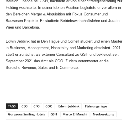
Bereich Finance bei GSH, nachdem er von einer Strategieberatung zur
Holding wechselte. In seiner letzten Position begleitete er vor allem in
den Bereichen Merger & Akquisition mit Fokus Consumer und
Bauwesen Projekte. Er studierte Betriebswirtschaftslehre und Jura in
Wien und Barcelona.
Edwin Jebbink hat in Den Hague und Cornell studiert und einen Master
in Business, Management, Hospitality and Marketing absolviert. 2021
stieß er zunächst als externer Consultant zu GSH und bekleidet seit
September 2021 das Amt als COO. Zudem verantwortet er die
Bereiche Revenue, Sales und E-Commerce.
TAGS
CEO
CFO
COO
Edwin Jebbink
Führungsriege
Gorgeous Smiling Hotels
GSH
Marco El Manchi
Neubesetzung