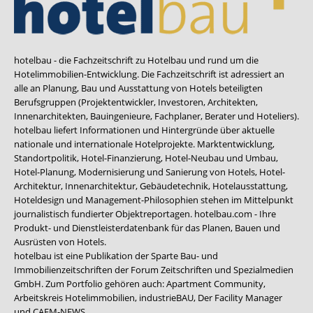
hotelbau - die Fachzeitschrift zu Hotelbau und rund um die
Hotelimmobilien-Entwicklung. Die Fachzeitschrift ist adressiert an
alle an Planung, Bau und Ausstattung von Hotels beteiligten
Berufsgruppen (Projektentwickler, Investoren, Architekten,
Innenarchitekten, Bauingenieure, Fachplaner, Berater und Hoteliers).
hotelbau liefert Informationen und Hintergründe über aktuelle
nationale und internationale Hotelprojekte. Marktentwicklung,
Standortpolitik, Hotel-Finanzierung, Hotel-Neubau und Umbau,
Hotel-Planung, Modernisierung und Sanierung von Hotels, Hotel-
Architektur, Innenarchitektur, Gebäudetechnik, Hotelausstattung,
Hoteldesign und Management-Philosophien stehen im Mittelpunkt
journalistisch fundierter Objektreportagen. hotelbau.com - Ihre
Produkt- und Dienstleisterdatenbank für das Planen, Bauen und
Ausrüsten von Hotels.
hotelbau ist eine Publikation der Sparte Bau- und
Immobilienzeitschriften der Forum Zeitschriften und Spezialmedien
GmbH. Zum Portfolio gehören auch:
Apartment Community
,
Arbeitskreis Hotelimmobilien
,
industrieBAU
,
Der Facility Manager
und
CAFM-NEWS
.