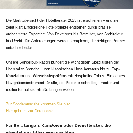
Die Marktübersicht der Hotelberater 2025 ist erschienen – und sie
zeigt klar: Erfolgreiche Hotelprojekte entstehen durch präzise
orchestrierte Expertise. Von Developer bis Betreiber, von Architektur
bis Recht: Die Anforderungen werden komplexer, die richtigen Partner
entscheidender.
Unsere Sonderpublikation bündelt die wichtigsten Spezialisten der
Hospitality-Branche – von
klassischen Hotelberatern
bis zu
Top-
Kanzleien
und
Wirtschaftsprüfern
mit Hospitality-Fokus. Ein echtes
Navigationsinstrument für alle, die Projekte schneller, smarter und
resilienter auf die Straße bringen wollen.
Zur Sonderausgabe kommen Sie hier
Hier geht es zur Datenbank
𝗙ü𝗿 𝗕𝗲𝗿𝗮𝘁𝘂𝗻𝗴𝗲𝗻, 𝗞𝗮𝗻𝘇𝗹𝗲𝗶𝗲𝗻 𝗼𝗱𝗲𝗿 𝗗𝗶𝗲𝗻𝘀𝘁𝗹𝗲𝗶𝘀𝘁𝗲𝗿, 𝗱𝗶𝗲
𝗲𝗯𝗲𝗻𝗳𝗮𝗹𝗹𝘀 𝘀𝗶𝗰𝗵𝘁𝗯𝗮𝗿 𝘀𝗲𝗶𝗻 𝗺ö𝗰𝗵𝘁𝗲𝗻: