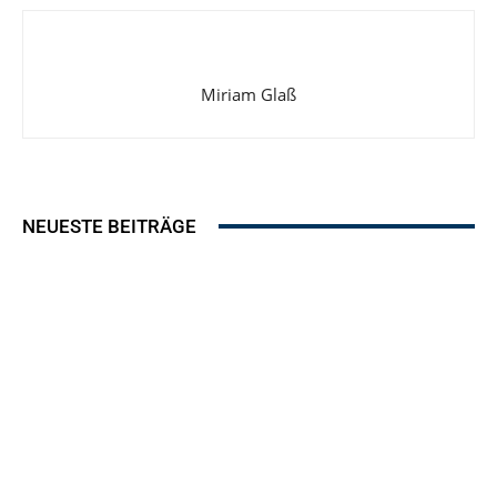
Der Lounge-Bereich im Innsbrucker Motel One. Bild: Motel One
Miriam Glaß
NEUESTE BEITRÄGE
Der Lounge-Bereich im Innsbrucker Motel One. Bild: Motel One