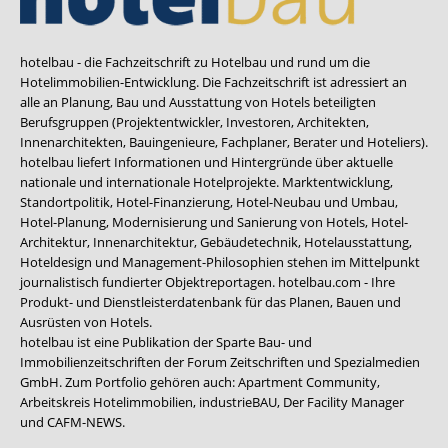
hotelbau - die Fachzeitschrift zu Hotelbau und rund um die
Hotelimmobilien-Entwicklung. Die Fachzeitschrift ist adressiert an
alle an Planung, Bau und Ausstattung von Hotels beteiligten
Berufsgruppen (Projektentwickler, Investoren, Architekten,
Innenarchitekten, Bauingenieure, Fachplaner, Berater und Hoteliers).
hotelbau liefert Informationen und Hintergründe über aktuelle
nationale und internationale Hotelprojekte. Marktentwicklung,
Standortpolitik, Hotel-Finanzierung, Hotel-Neubau und Umbau,
Hotel-Planung, Modernisierung und Sanierung von Hotels, Hotel-
Architektur, Innenarchitektur, Gebäudetechnik, Hotelausstattung,
Hoteldesign und Management-Philosophien stehen im Mittelpunkt
journalistisch fundierter Objektreportagen. hotelbau.com - Ihre
Produkt- und Dienstleisterdatenbank für das Planen, Bauen und
Ausrüsten von Hotels.
hotelbau ist eine Publikation der Sparte Bau- und
Immobilienzeitschriften der Forum Zeitschriften und Spezialmedien
GmbH. Zum Portfolio gehören auch:
Apartment Community
,
Arbeitskreis Hotelimmobilien
,
industrieBAU
,
Der Facility Manager
und
CAFM-NEWS
.