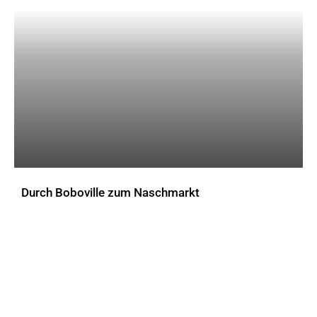
Die Bar im Innsbrucker Motel One. Bild: Motel One
Durch Boboville zum Naschmarkt
AKTUELLES
Das Innsbrucker Motel One bietet einen Ausblick auf die umliegende Bergkulisse.
Bild: Motel One