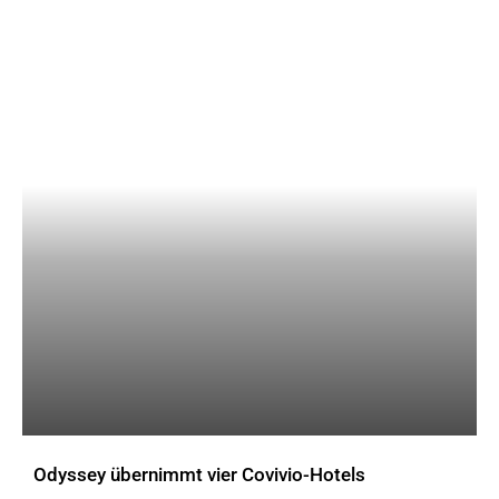
Einblick in eines der Zimmer des Innsbrucker Motel One. Bild: Motel One
Odyssey übernimmt vier Covivio-Hotels
AKTUELLES