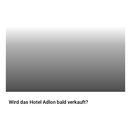
Die Rezeption im Innsbrucker Motel One. Bild: Motel One
Wird das Hotel Adlon bald verkauft?
AKTUELLES