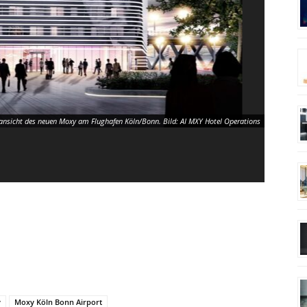
nsicht des neuen Moxy am Flughafen Köln/Bonn. Bild: AI MXY Hotel Operations
y
Moxy Köln Bonn Airport