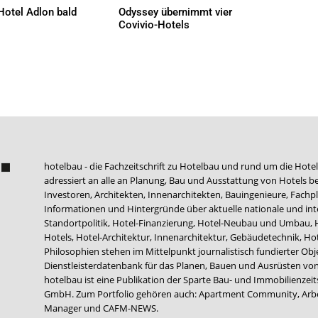
Hotel Adlon bald
Odyssey übernimmt vier
Covivio-Hotels
AKTUELLES
So wird die Library aussehen. Bild: AI MXY Hotel Operations
hotelbau - die Fachzeitschrift zu Hotelbau und rund um die Hotel
adressiert an alle an Planung, Bau und Ausstattung von Hotels be
Investoren, Architekten, Innenarchitekten, Bauingenieure, Fachpla
Informationen und Hintergründe über aktuelle nationale und int
Standortpolitik, Hotel-Finanzierung, Hotel-Neubau und Umbau,
Hotels, Hotel-Architektur, Innenarchitektur, Gebäudetechnik, 
Philosophien stehen im Mittelpunkt journalistisch fundierter Ob
Dienstleisterdatenbank für das Planen, Bauen und Ausrüsten von
hotelbau ist eine Publikation der Sparte Bau- und Immobilienzei
GmbH. Zum Portfolio gehören auch:
Apartment Community
,
Arb
Manager
und
CAFM-NEWS
.