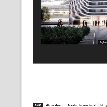
Außena
Teilen
TAGS
Ghotel Group
Marriott International
Mox