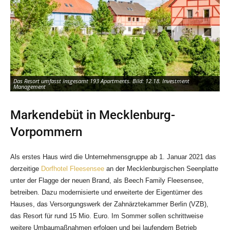
Das Resort umfasst insgesamt 193 Apartments. Bild: 12.18. Investment
Management
Markendebüt in Mecklenburg-
Vorpommern
Als erstes Haus wird die Unternehmensgruppe ab 1. Januar 2021 das
derzeitige
Dorfhotel Fleesensee
an der Mecklenburgischen Seenplatte
unter der Flagge der neuen Brand, als Beech Family Fleesensee,
betreiben. Dazu modernisierte und erweiterte der Eigentümer des
Hauses, das Versorgungswerk der Zahnärztekammer Berlin (VZB),
Der Name ist Programm – Beech Family Fleesensee soll ein Ferienhotel für Familien
das Resort für rund 15 Mio. Euro. Im Sommer sollen schrittweise
werden. Bild: 12.18. Investment Management
weitere Umbaumaßnahmen erfolgen und bei laufendem Betrieb