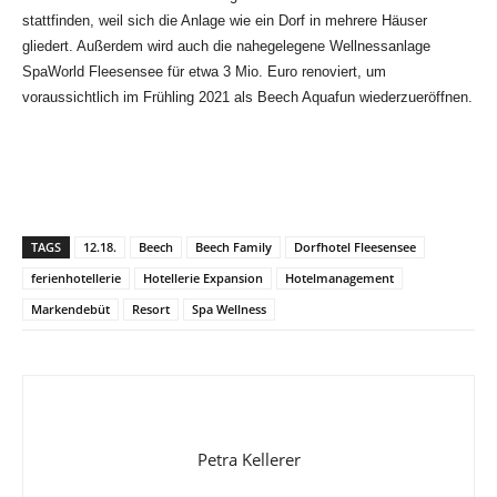
stattfinden, weil sich die Anlage wie ein Dorf in mehrere Häuser
gliedert. Außerdem wird auch die nahegelegene Wellnessanlage
SpaWorld Fleesensee für etwa 3 Mio. Euro renoviert, um
voraussichtlich im Frühling 2021 als Beech Aquafun wiederzueröffnen.
TAGS
12.18.
Beech
Beech Family
Dorfhotel Fleesensee
ferienhotellerie
Hotellerie Expansion
Hotelmanagement
Markendebüt
Resort
Spa Wellness
Petra Kellerer